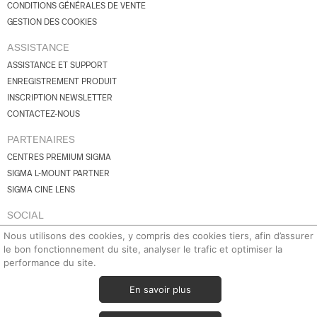
CONDITIONS GÉNÉRALES DE VENTE
GESTION DES COOKIES
ASSISTANCE
ASSISTANCE ET SUPPORT
ENREGISTREMENT PRODUIT
INSCRIPTION NEWSLETTER
CONTACTEZ-NOUS
PARTENAIRES
CENTRES PREMIUM SIGMA
SIGMA L-MOUNT PARTNER
SIGMA CINE LENS
SOCIAL
FACEBOOK
Nous utilisons des cookies, y compris des cookies tiers, afin d’assurer
le bon fonctionnement du site, analyser le trafic et optimiser la
INSTAGRAM
performance du site.
YOUTUBE
BLUESKY
En savoir plus
X.COM