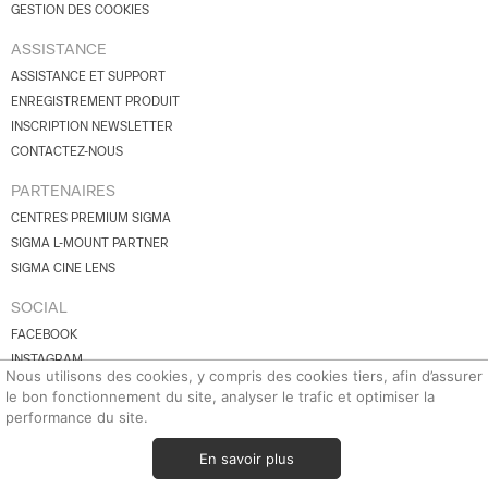
GESTION DES COOKIES
ASSISTANCE
ASSISTANCE ET SUPPORT
ENREGISTREMENT PRODUIT
INSCRIPTION NEWSLETTER
CONTACTEZ-NOUS
PARTENAIRES
CENTRES PREMIUM SIGMA
SIGMA L-MOUNT PARTNER
SIGMA CINE LENS
SOCIAL
FACEBOOK
INSTAGRAM
Nous utilisons des cookies, y compris des cookies tiers, afin d’assurer
YOUTUBE
le bon fonctionnement du site, analyser le trafic et optimiser la
BLUESKY
performance du site.
X.COM
En savoir plus
© 2026 SIGMA Corporation.