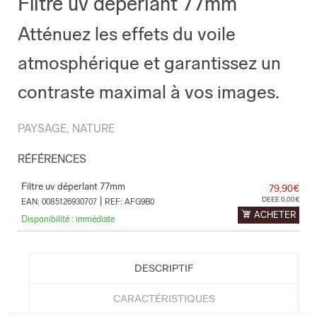
Filtre uv déperlant 77mm
Atténuez les effets du voile
atmosphérique et garantissez un
contraste maximal à vos images.
PAYSAGE, NATURE
RÉFÉRENCES
Filtre uv déperlant 77mm
79,90€
|
DEEE 0,00€
EAN: 0085126930707
REF: AFG9B0
ACHETER
Disponibilité : immédiate
DESCRIPTIF
CARACTÉRISTIQUES