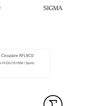
S
nt Circulaire AFL9C0
500mm F4 DG OS HSM | Sports