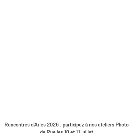
son
sac
photo,
un
kit
Sigma
pensé
pour
faire
face
au
[…]
En savoir plus
Rencontres d’Arles 2026 : participez à nos ateliers Photo
de Rue les 10 et 11 juillet