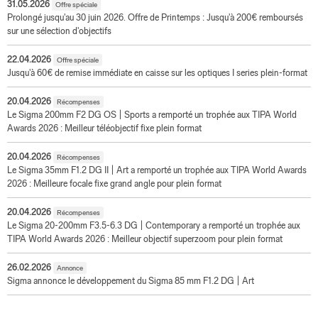
31.05.2026
Offre spéciale
mai
Prolongé jusqu'au 30 juin 2026. Offre de Printemps : Jusqu'à 200€ remboursés
sur une sélection d'objectifs
2026
Marie
22.04.2026
Offre spéciale
Jusqu'à 60€ de remise immédiate en caisse sur les optiques I series plein-format
Bouhiron,
est
20.04.2026
Récompenses
Le Sigma 200mm F2 DG OS | Sports a remporté un trophée aux TIPA World
une
Awards 2026 : Meilleur téléobjectif fixe plein format
photographe
20.04.2026
Récompenses
qui
Le Sigma 35mm F1.2 DG II | Art a remporté un trophée aux TIPA World Awards
n’aime
2026 : Meilleure focale fixe grand angle pour plein format
pas
20.04.2026
Récompenses
rester
Le Sigma 20-200mm F3.5-6.3 DG | Contemporary a remporté un trophée aux
en
TIPA World Awards 2026 : Meilleur objectif superzoom pour plein format
place.
26.02.2026
Annonce
Entre
Sigma annonce le développement du Sigma 85 mm F1.2 DG | Art
l’effervescence