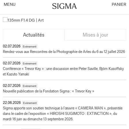
MENU
PANIER
La
Actualités
Mises à jour
Photographie
02.07.2026
de
Evénement
Rendez-vous aux Rencontres de la Photographie de Arles du 6 au 12 juillet 2026
Voyage
avec
02.07.2026
Evénement
les
Conférence « Trevor Key » : une discussion entre Peter Saville, Björn Kusoffsky
et Kazuto Yamaki
objectifs
Sigma
02.07.2026
Evénement
par
Nouvelle publication de la Fondation Sigma : « Trevor Key »
Marie
22.06.2026
Evénement
Bouhiron
Sigma apporte son soutien technique à l’œuvre « CAMERA MAN », présentée
Posté
dans le cadre de l’exposition « HIROSHI SUGIMOTO : EXTINCTION », du
mardi 16 juin au dimanche 13 septembre 2026.
le
26