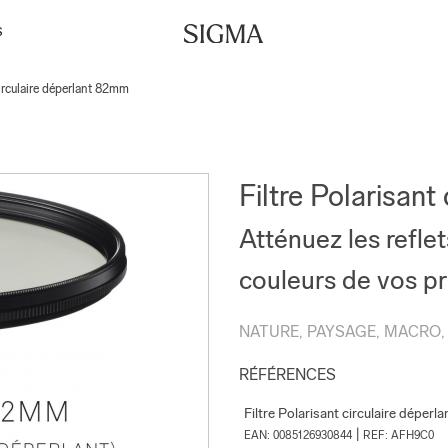
S
circulaire déperlant 82mm
Filtre Polarisant
Atténuez les reflet
couleurs de vos pr
NATURE, PAYSAGE, MACRO
RÉFÉRENCES
Filtre Polarisant circulaire déper
|
EAN: 0085126930844
REF: AFH9C0