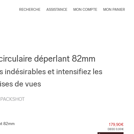
RECHERCHE
ASSISTANCE
MON COMPTE
MON PANIER
 circulaire déperlant 82mm
s indésirables et intensifiez les
ises de vues
, PACKSHOT
lant 82mm
179,90€
DEEE 0,00€