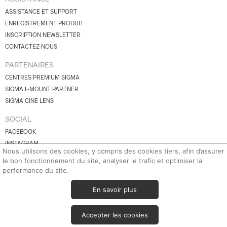
ASSISTANCE ET SUPPORT
ENREGISTREMENT PRODUIT
INSCRIPTION NEWSLETTER
CONTACTEZ-NOUS
PARTENAIRES
CENTRES PREMIUM SIGMA
SIGMA L-MOUNT PARTNER
SIGMA CINE LENS
SOCIAL
FACEBOOK
INSTAGRAM
Nous utilisons des cookies, y compris des cookies tiers, afin d’assurer
YOUTUBE
le bon fonctionnement du site, analyser le trafic et optimiser la
BLUESKY
performance du site.
X.COM
En savoir plus
© 2026 SIGMA Corporation.
Tous droits réservés.
Accepter les cookies