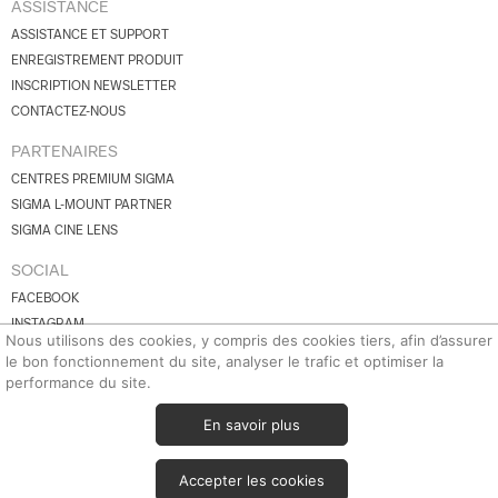
ASSISTANCE
ASSISTANCE ET SUPPORT
ENREGISTREMENT PRODUIT
INSCRIPTION NEWSLETTER
CONTACTEZ-NOUS
PARTENAIRES
CENTRES PREMIUM SIGMA
SIGMA L-MOUNT PARTNER
SIGMA CINE LENS
SOCIAL
FACEBOOK
INSTAGRAM
Nous utilisons des cookies, y compris des cookies tiers, afin d’assurer
YOUTUBE
le bon fonctionnement du site, analyser le trafic et optimiser la
BLUESKY
performance du site.
X.COM
En savoir plus
© 2026 SIGMA Corporation.
Tous droits réservés.
Accepter les cookies