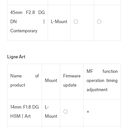
45mm F2.8 DG
DN |
L-Mount
〇
〇
Contemporary
Ligne Art
MF function
Name of
Firmware
Mount
operation timing
product
update
adjustment
14mm F1.8 DG
L-
〇
×
HSM | Art
Mount