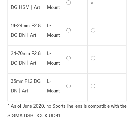
〇
×
DG HSM | Art
Mount
14-24mm F2.8
L-
〇
〇
DG DN | Art
Mount
24-70mm F2.8
L-
〇
〇
DG DN | Art
Mount
35mm F1.2 DG
L-
〇
〇
DN | Art
Mount
* As of June 2020, no Sports line lens is compatible with the
SIGMA USB DOCK UD-11.