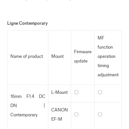
Ligne Contemporary
MF
function
Firmware
Name of product
Mount
operation
update
timing
adjustment
L-Mount
〇
〇
16mm F1.4 DC
DN |
CANON
〇
〇
Contemporary
EF-M