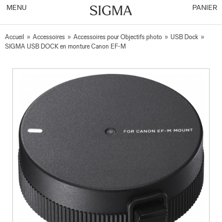
MENU
PANIER
Accueil
»
Accessoires
»
Accessoires pour Objectifs photo
»
USB Dock
»
SIGMA USB DOCK en monture Canon EF-M