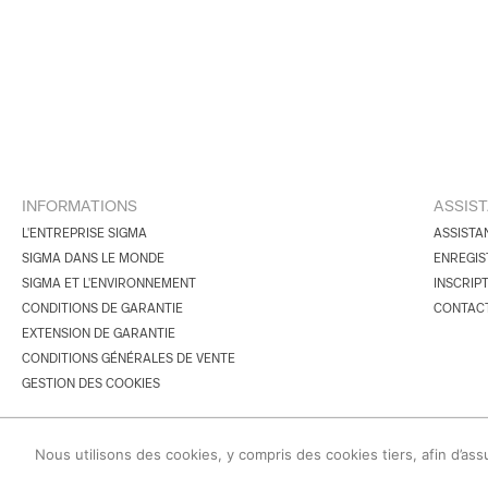
INFORMATIONS
ASSIS
L'ENTREPRISE SIGMA
ASSISTA
SIGMA DANS LE MONDE
ENREGIS
SIGMA ET L'ENVIRONNEMENT
INSCRIP
CONDITIONS DE GARANTIE
CONTAC
EXTENSION DE GARANTIE
CONDITIONS GÉNÉRALES DE VENTE
GESTION DES COOKIES
© 2026 SIGMA Corporation.
Nous utilisons des cookies, y compris des cookies tiers, afin d’ass
Tous droits réservés.