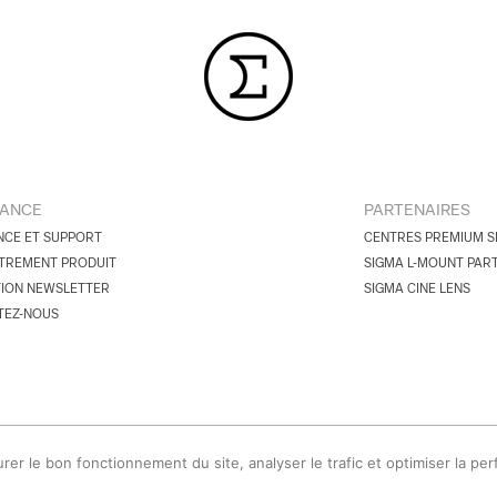
TANCE
PARTENAIRES
NCE ET SUPPORT
CENTRES PREMIUM S
TREMENT PRODUIT
SIGMA L-MOUNT PAR
TION NEWSLETTER
SIGMA CINE LENS
TEZ-NOUS
urer le bon fonctionnement du site, analyser le trafic et optimiser la pe