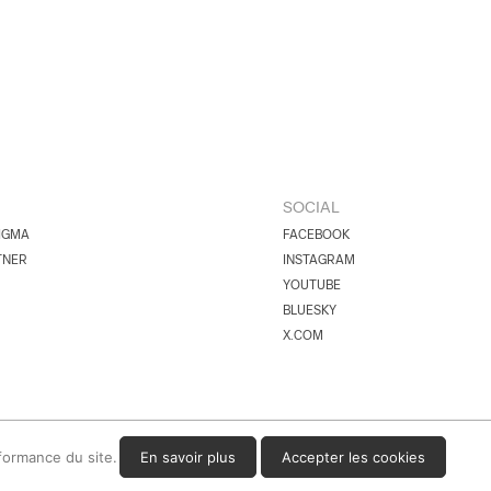
SOCIAL
IGMA
FACEBOOK
TNER
INSTAGRAM
YOUTUBE
BLUESKY
X.COM
rformance du site.
En savoir plus
Accepter les cookies