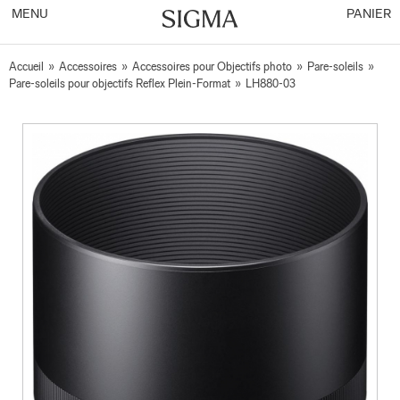
MENU
PANIER
Accueil
»
Accessoires
»
Accessoires pour Objectifs photo
»
Pare-soleils
»
Pare-soleils pour objectifs Reflex Plein-Format
»
LH880-03