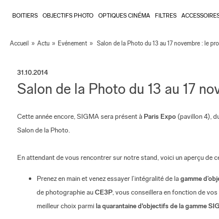
BOITIERS
OBJECTIFS PHOTO
OPTIQUES CINÉMA
FILTRES
ACCESSOIRE
Accueil
»
Actu
»
Evénement
»
Salon de la Photo du 13 au 17 novembre : le p
31.10.2014
Salon de la Photo du 13 au 17 n
Cette année encore, SIGMA sera présent à
Paris Expo
(pavillon 4), d
Salon de la Photo.
En attendant de vous rencontrer sur notre stand, voici un aperçu de ce
Prenez en main et venez essayer l’intégralité de la
gamme d’obj
de photographie au
CE3P
, vous conseillera en fonction de vo
meilleur choix parmi
la quarantaine d'objectifs de la gamme S