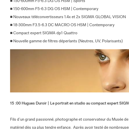
■ 150-600mm F5-6.3 DG OS HSM | Sports
■ 150-600mm F5-6.3 DG OS HSM | Contemporary
■ Nouveaux téléconvertisseurs 1.4x et 2x SIGMA GLOBAL VISION
■ 18-300mm F3.5-6.3 DC MACRO OS HSM | Contemporary
■ Compact expert SIGMA dp1 Quattro
■ Nouvelle gamme de filtres déperlants (Neutres, UV, Polarisants)
15 :00 Hugues Duroir | Le portrait en studio au compact expert SIG
Fils d’un grand passionné, photographe et conservateur du Musée de l
matériel dès sa plus tendre enfance. Après avoir testé de nombreuses s