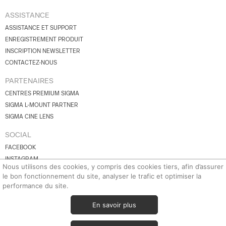
ASSISTANCE
ASSISTANCE ET SUPPORT
ENREGISTREMENT PRODUIT
INSCRIPTION NEWSLETTER
CONTACTEZ-NOUS
PARTENAIRES
CENTRES PREMIUM SIGMA
SIGMA L-MOUNT PARTNER
SIGMA CINE LENS
SOCIAL
FACEBOOK
INSTAGRAM
Nous utilisons des cookies, y compris des cookies tiers, afin d’assurer
YOUTUBE
le bon fonctionnement du site, analyser le trafic et optimiser la
BLUESKY
performance du site.
X.COM
En savoir plus
© 2026 SIGMA Corporation.