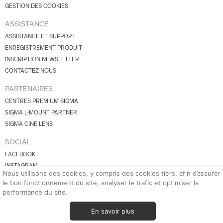
GESTION DES COOKIES
ASSISTANCE
ASSISTANCE ET SUPPORT
ENREGISTREMENT PRODUIT
INSCRIPTION NEWSLETTER
CONTACTEZ-NOUS
PARTENAIRES
CENTRES PREMIUM SIGMA
SIGMA L-MOUNT PARTNER
SIGMA CINE LENS
SOCIAL
FACEBOOK
INSTAGRAM
Nous utilisons des cookies, y compris des cookies tiers, afin d’assurer
YOUTUBE
le bon fonctionnement du site, analyser le trafic et optimiser la
BLUESKY
performance du site.
X.COM
En savoir plus
© 2026 SIGMA Corporation.