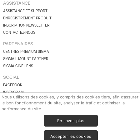
ASSISTANCE
ASSISTANCE ET SUPPORT
ENREGISTREMENT PRODUIT
INSCRIPTION NEWSLETTER
CONTACTEZ-NOUS
PARTENAIRES
CENTRES PREMIUM SIGMA
SIGMA L-MOUNT PARTNER
SIGMA CINE LENS
SOCIAL
FACEBOOK
INSTAGRAM
Nous utilisons des cookies, y compris des cookies tiers, afin d’assurer
YOUTUBE
le bon fonctionnement du site, analyser le trafic et optimiser la
BLUESKY
performance du site.
X.COM
En savoir plus
© 2026 SIGMA Corporation.
Tous droits réservés.
Accepter les cookies