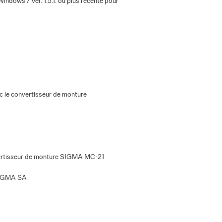
indows / Ver. 1.5.1. ou plus récente pour
ec le convertisseur de monture
onvertisseur de monture SIGMA MC-21
SIGMA SA