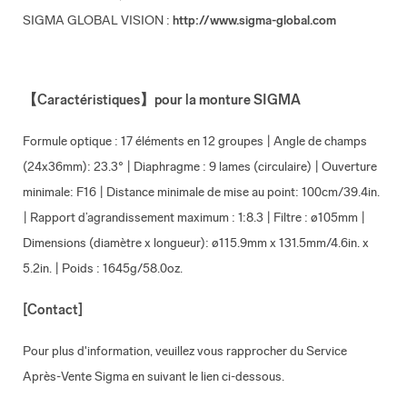
SIGMA GLOBAL VISION :
http://www.sigma-global.com
【
Caractéristiques
】
pour la monture SIGMA
Formule optique
: 17 éléments en 12 groupes |
Angle de champs
(24x36mm):
23.3° | Diaphragme : 9 lames (circulaire) |
Ouverture
minimale
: F16 |
Distance minimale de mise au point:
100cm/39.4in.
|
Rapport d’agrandissement maximum
: 1:8.3 | Filtre : ø105mm |
Dimensions (diamètre x longueur): ø115.9mm x 131.5mm/4.6in. x
5.2in. | Poids : 1645g/58.0oz.
[Contact]
Pour plus d'information, veuillez vous rapprocher du Service
Après-Vente Sigma en suivant le lien ci-dessous.