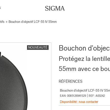
S
tifs
»
Bouchon d'objectif LCF-55 IV 55mm
Bouchon d'objec
NOUVEAUTÉ
Protégez la lentill
55mm avec ce bouc
RÉFÉRENCES
Bouchon d'objectif LCF-55 IV 5
|
EAN: 0085126941529
REF: A00242
Disponibilité : nous contacter