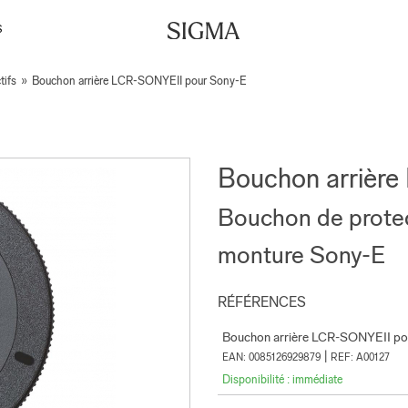
S
tifs
»
Bouchon arrière LCR-SONYEII pour Sony-E
Bouchon arrièr
Bouchon de protect
monture Sony-E
RÉFÉRENCES
Bouchon arrière LCR-SONYEII po
|
EAN: 0085126929879
REF: A00127
Disponibilité : immédiate