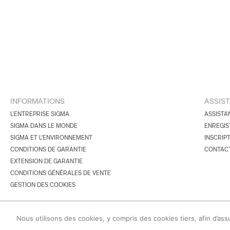
INFORMATIONS
ASSIS
L'ENTREPRISE SIGMA
ASSISTA
SIGMA DANS LE MONDE
ENREGIS
SIGMA ET L'ENVIRONNEMENT
INSCRIP
CONDITIONS DE GARANTIE
CONTAC
EXTENSION DE GARANTIE
CONDITIONS GÉNÉRALES DE VENTE
GESTION DES COOKIES
© 2026 SIGMA Corporation.
Nous utilisons des cookies, y compris des cookies tiers, afin d’ass
Tous droits réservés.