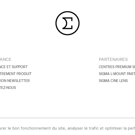
TANCE
PARTENAIRES
NCE ET SUPPORT
CENTRES PREMIUM S
TREMENT PRODUIT
SIGMA L-MOUNT PAR
TION NEWSLETTER
SIGMA CINE LENS
TEZ-NOUS
urer le bon fonctionnement du site, analyser le trafic et optimiser la pe