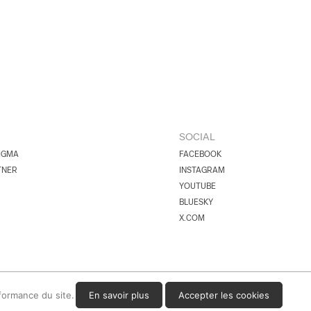
SOCIAL
IGMA
FACEBOOK
TNER
INSTAGRAM
YOUTUBE
BLUESKY
X.COM
rformance du site.
En savoir plus
Accepter les cookies